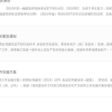
题的通告
告 2013年度一级建造师资格考试定于9月14日、15日举行。为便于考生复习，
建造师执业资格考试大纲》（2011年版）和2013年7月31日以前施行的法律、法规
的紧急通知
 赣建安监字[2013]16号 各设区市安监站、省直有关厅（局）安监站： 近期，
工作，保障施工现场一线作业人员生产安全和身心健康，现就有关事项通知如下： 一、
作实施方案
工作实施方案》的通知 赣建安〔2013〕10号 各设区市建设局（建委）、房管局
局、公司）： 根据《省安委会关于印发江西省安全生产大检查工作实施方案的通知》（赣安