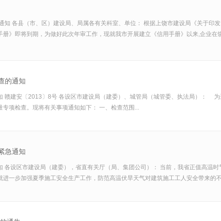
通知 各县（市、区）建设局、局属各有关科室、单位： 根据上饶市建设局《关于印
手册》即将到期，为做好此次年审工作，现就我市开展建立《信用手册》以来,企业在
查的通知
 赣建安〔2013〕8号 各设区市建设局（建委）、城管局（城管委、执法局）： 
专项检查。现将有关事项通知如下： 一、检查范围...
紧急通知
知 各设区市建设局（建委），省直有关厅（局、集团公司）： 当前，我省正值高温
进一步加强夏季施工安全生产工作，防范高温伏旱天气对建筑施工工人安全带来的不利