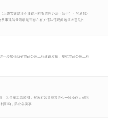
发〈上饶市建筑业企业信用档案管理办法（暂行）〉的通知》
饶从事建筑业活动是否存在有关违法违规问题征求意见如
为进一步加强我省市政公用工程建设质量，规范市政公用工程
时节，又是施工高峰期，省政府领导非常关心一线操作人员职
影响，防止各类事...