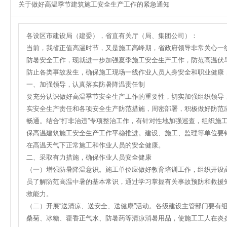
关于做好高温季节建筑施工安全生产工作的紧急通知
各设区市建设局（建委），省直有关厅（局、集团公司）：
当前，我省正值高温时节，又是施工高峰期，省政府领导非常关心一
防暑安全工作，现就进一步加强夏季施工安全生产工作，防范高温伏
防止各类事故发生，确保施工现场一线作业人员人身安全和职业健康
一、加强领导，认真落实防暑降温责任制
要充分认识做好高温季节安全生产工作的重要性，切实加强组织领导
实安全生产责任和各项安全生产防范措施，周密部署，积极做好防范
畅通。结合“打非治违”专项整治工作，有针对性地加强巡查，组织施
保高温建筑施工安全生产工作平稳推进。建设、施工、监理等单位要
在高温天气下正常施工和作业人员的安全健康。
二、采取有力措施，确保作业人员安全健康
（一）增强防暑降温意识。施工单位应做好教育培训工作，组织开设
员了解防范高温中暑的基本常识，通过学习掌握有关事故预防和救援
救能力。
（二）开展“送清凉、送安全、送健康”活动。各级建设主管部门要有
桑菊、冰糖、藿香正气水、防暑药等清凉消暑用品，使施工工人在炎