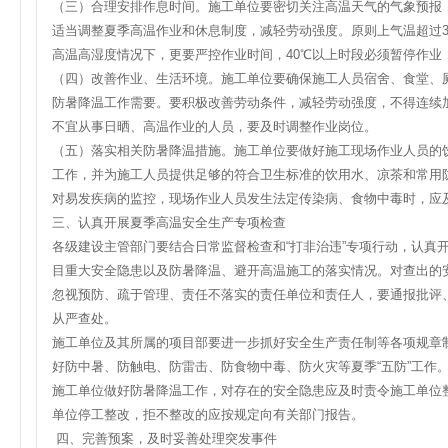
（三）合理安排作息时间。施工单位要密切关注高温天气的气象预报，
适当调整夏季高温作业和休息制度，减轻劳动强度。原则上气温超过37℃
高温高湿度情况下，更要严控作业时间，40℃以上时段必须暂停作业
（四）改善作业、生活环境。施工单位要确保施工人员宿舍、食堂、
防暑降温工作需要。要积极改善劳动条件，减轻劳动强度，不得连续
不宜从事日晒、高温作业的人员，要及时调整作业岗位。
（五）落实相关防暑降温措施。施工单位要做好施工现场作业人员的
工作，并为施工人员提供足够的符合卫生标准的饮用水、凉茶和常用
对易发疾病的监控，现场作业人员发生法定传染病、食物中毒时，应
三、认真开展夏季高温安全生产专项检查
各级建设主管部门要结合日常监督检查和“打非治违”专项行动，认真
目重大安全隐患以及防暑降温、避开高温施工的落实情况。对查出的
忽视预防、疏于管理、责任不落实的责任单位和责任人，要通报批评
从严查处。
施工单位及其所属的项目部要进一步抓好安全生产责任制等各项规章
好防中暑、防触电、防雷击、防食物中毒、防火灾等夏季“五防”工作
施工单位做好防暑降温工作，对存在的安全隐患应及时责令施工单位
单位停工整改，拒不整改的应按规定向有关部门报告。
四、完善预案，及时妥善处理突发事件